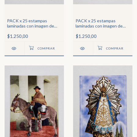
PACK x 25 estampas
PACK x 25 estampas
laminadas con imagen de
laminadas con imagen de
Ntra Sra de la Medalla
Ntra Sra del Carmen
$1.250,00
$1.250,00
Milagrosa