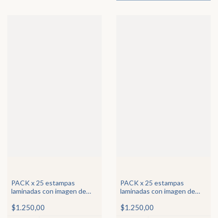
PACK x 25 estampas
PACK x 25 estampas
laminadas con imagen de
laminadas con imagen de
Ntra Sra del Rosario de San
San José de Cupertino
$1.250,00
$1.250,00
Nicolás