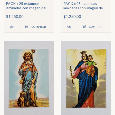
PACK x 25 estampas
PACK x 25 estampas
laminadas con imagen del
laminadas con imagen de
Inmaculado Corazón de
Nta Sra del Valle de
$1.250,00
$1.250,00
María
Catamarca