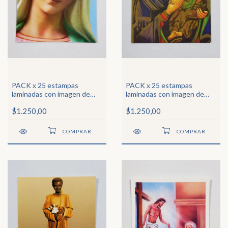
PACK x 25 estampas
PACK x 25 estampas
laminadas con imagen de
laminadas con imagen de
Ntra Sra de Medjugorge2
Ntra Sra del Perpetuo
$1.250,00
$1.250,00
Socorro