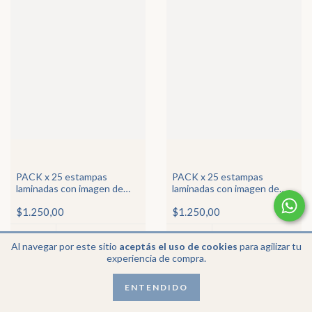
PACK x 25 estampas
PACK x 25 estampas
laminadas con imagen de
laminadas con imagen de
San Juan Pablo II (2)
Ntra Sra Reina de los
$1.250,00
$1.250,00
ángeles
Al navegar por este sitio
aceptás el uso de cookies
para agilizar tu
experiencia de compra.
ENTENDIDO